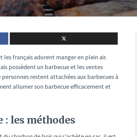
t les français adorent manger en plein air.
çais possèdent un barbecue et les ventes
 personnes restent attachées aux barbecues à
mment allumer son barbecue efficacement et
 : les méthodes
du charbon de bois qui s’achète en sac, il est