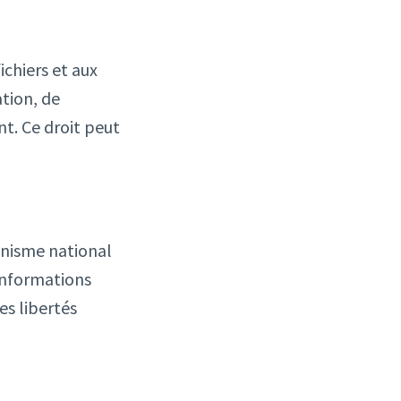
ichiers et aux
ation, de
t. Ce droit peut
anisme national
 informations
es libertés