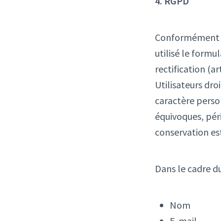
4. RGPD
Conformément à 
utilisé le formu
rectification (a
Utilisateurs dro
caractère person
équivoques, péri
conservation est
Dans le cadre du
Nom
E-mail