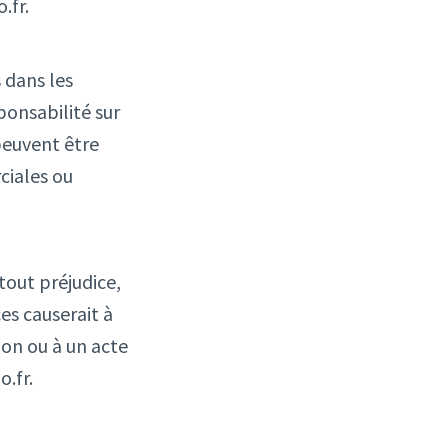
.fr.
 dans les
ponsabilité sur
 peuvent être
rciales ou
tout préjudice,
ces causerait à
ion ou à un acte
o.fr.