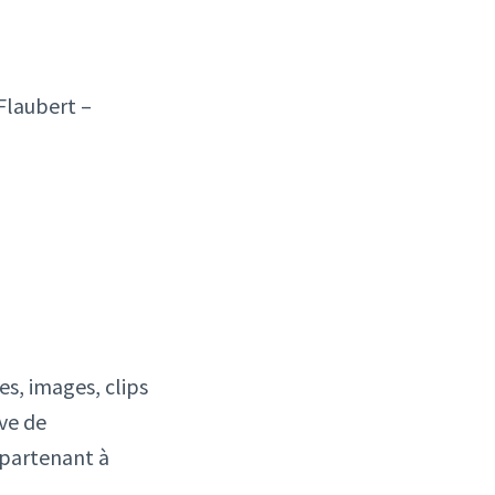
Flaubert –
es, images, clips
ive de
ppartenant à