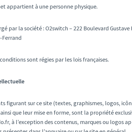
é et appartient à une personne physique.
rgé par la société : O2switch – 222 Boulevard Gustave 
-Ferrand
onditions sont régies par les lois françaises.
ellectuelle
s figurant sur ce site (textes, graphismes, logos, icôn
 ainsi que leur mise en forme, sont la propriété exclus
.fr, à l’exception des contenus, marques ou logos a
s présentes dans l’annuaire ou sur le site en général.